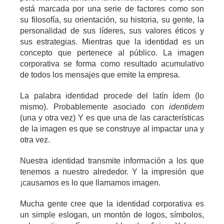
est
á
marcada por una serie de factores como son
su filosof
ía
, su orientaci
ó
n, su historia, su gente, la
personalidad de sus l
í
deres, sus valores
é
ticos y
sus estrategias. Mientras que la identidad es un
concepto que pertenece al p
ú
blico. La imagen
corporativa se forma como resultado acumulativo
de todos los mensajes que emite la empresa.
La palabra identidad procede del lat
í
n
ídem
(lo
mismo). Probablemente asociado con
identidem
(una y otra vez) Y es que una de las caracter
í
sticas
de la imagen es que se construye al impactar una y
otra vez.
Nuestra identidad transmite informaci
ó
n a los que
tenemos a nuestro alrededor. Y la impresi
ó
n que
¡causamos es lo que llamamos imagen.
Mucha gente cree que la identidad corporativa es
un simple eslogan, un mont
ó
n de logos, s
í
mbolos,