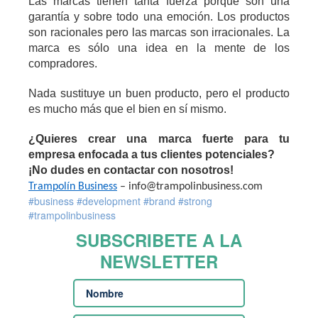
Las marcas tienen tanta fuerza porque son una
garant
ía
y sobre todo una emoci
ó
n. Los productos
son racionales pero las marcas son irracionales. La
marca es s
ó
lo una idea en la mente de los
compradores.
Nada sustituye un buen producto, pero el producto
es mucho m
á
s que el bien en sí mismo.
¿Quieres crear una marca fuerte para tu
empresa enfocada a tus clientes potenciales?
¡No dudes en contactar con nosotros!
Trampolín Business
– info@trampolinbusiness.com
#business #development #brand #strong
#trampolinbusiness
SUBSCRIBETE A LA
NEWSLETTER