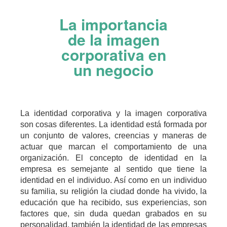
Pasar al contenido principal
La importancia
de la imagen
corporativa en
un negocio
La identidad corporativa y la imagen corporativa
son cosas diferentes. La identidad est
á
formada por
un conjunto de valores, creencias y maneras de
actuar que marcan el comportamiento de una
organizaci
ó
n. El concepto de identidad en la
empresa es semejante al sentido que tiene la
identidad en el individuo. As
í
como en un individuo
su familia, su religi
ó
n la ciudad donde ha vivido, la
educaci
ó
n que ha recibido, sus experiencias, son
factores que, sin duda quedan grabados en su
personalidad, tambi
é
n la identidad de las empresas