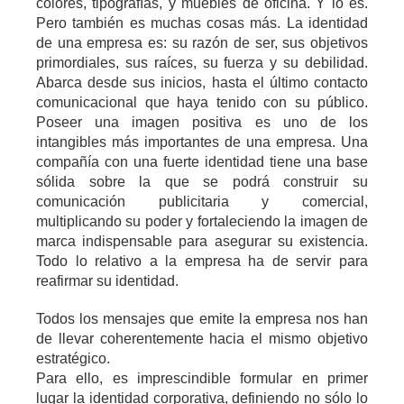
colores, tipograf
ías
, y muebles de oficina. Y lo es.
Pero tambi
é
n es muchas cosas m
á
s. La identidad
de una empresa es: su raz
ó
n de ser, sus objetivos
primordiales, sus ra
íces
, su fuerza y su debilidad.
Abarca desde sus inicios, hasta el
ú
ltimo contacto
comunicacional que haya tenido con su p
ú
blico.
Poseer una imagen positiva es uno de los
intangibles m
á
s importantes de una empresa. Una
compa
ñía
con una fuerte identidad tiene una base
s
ó
lida sobre la que se podr
á
construir su
comunicaci
ó
n publicitaria y comercial,
multiplicando su poder y fortaleciendo la imagen de
marca indispensable para asegurar su existencia.
Todo lo relativo a la empresa ha de servir para
reafirmar su identidad.
Todos los mensajes que emite la empresa nos han
de llevar coherentemente hacia el mismo objetivo
estrat
é
gico.
Para ello, es imprescindible formular en primer
lugar la identidad corporativa, definiendo no s
ó
lo lo