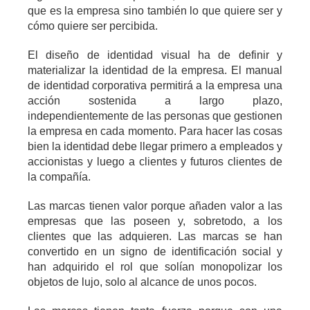
que es la empresa sino tambi
é
n lo que quiere ser y
c
ó
mo quiere ser percibida.
El dise
ño de identidad visual
ha de definir y
materializar la identidad de la empresa. El manual
de identidad corporativa permitir
á
a la empresa una
acci
ó
n sostenida a largo plazo,
independientemente de las personas que gestionen
la empresa en cada momento. Para hacer las cosas
bien la identidad debe llegar primero a empleados y
accionistas y luego a clientes y futuros clientes de
la compa
ñía
.
Las marcas tienen valor porque a
ñaden valor a las
e
mpresas que las poseen y, sobretodo, a los
clientes que las adquieren. Las marcas se han
convertido en un signo de identificaci
ó
n social y
han adquirido el rol que sol
í
an monopolizar los
objetos de lujo, solo al alcance de unos pocos.